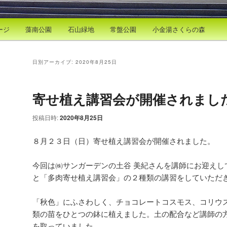
ージ
藻南公園
石山緑地
常盤公園
小金湯さくらの森
日別アーカイブ:
2020年8月25日
寄せ植え講習会が開催されまし
投稿日時:
2020年8月25日
８月２３日（日）寄せ植え講習会が開催されました。
今回は㈱サンガーデンの土谷 美紀さんを講師にお迎えし
と「多肉寄せ植え講習会」の２種類の講習をしていただ
「秋色」にふさわしく、チョコレートコスモス、コリウ
類の苗をひとつの鉢に植えました。土の配合など講師の
を取っていました。