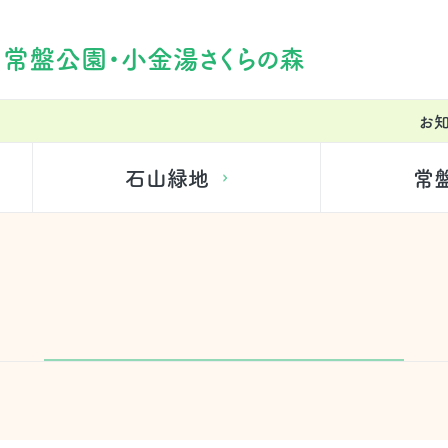
・常盤公園・小金湯さくらの森
お
石山緑地
常