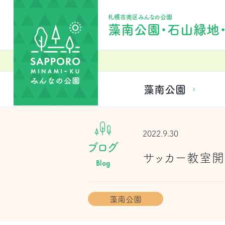
札幌市南区みんなの公園
藻南公園・石山緑地
藻南公園
2022.9.30
ブログ
サッカー教室
Blog
藻南公園