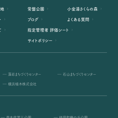
緑地
常盤公園
小金湯さくらの森
ト
ブログ
よくある質問
て
指定管理者 評価シート
サイトポリシー
藻岩まちづくりセンター
石山まちづくりセンター
横浜植木株式会社
南本宿第三公園
師岡町梅の丘公園