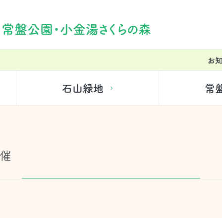
・常盤公園・小金湯さくらの森
お
石山緑地
常
開催